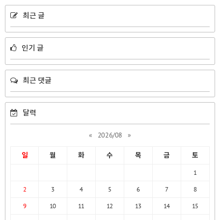
최근 글
인기 글
최근 댓글
달력
«
2026/08
»
일
월
화
수
목
금
토
1
2
3
4
5
6
7
8
9
10
11
12
13
14
15