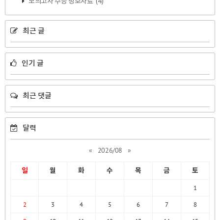
모의고사 수능 정보자료
(4)
최근 글
인기 글
최근 댓글
달력
«
2026/08
»
일
월
화
수
목
금
토
1
2
3
4
5
6
7
8